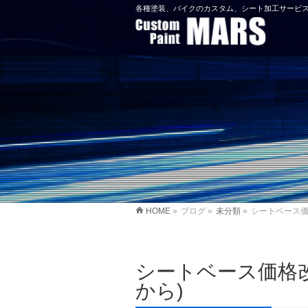
各種塗装、バイクのカスタム、シート加工サービス
HOME
»
ブログ
»
未分類
»
シートベース価格
シートベース価格改
から)